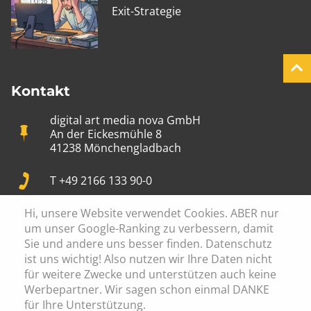
Exit-Strategie
Kontakt
digital art media nova GmbH
An der Eickesmühle 8
41238 Mönchengladbach
T +49 2166 133 90-0
Hi, unsere Website verwendet Cookies. ABER nur
info@digital-art.de
um unser Google-Ranking zu verbessern, damit
Sie und andere uns besser finden. Datenschutz
Mon-Fr: 09:00 - 17:30
ist uns wichtig! Also nutzen wir Ihre Daten nicht
für weitere Zwecke und unterstützen auch keine
Werbepartner. Wir sagen schon einmal DANKE
für Ihre Unterstützung.