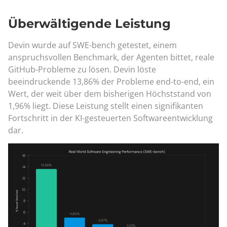
Überwältigende Leistung
Devin wurde auf SWE-bench getestet, einem
anspruchsvollen Benchmark, der Agenten bittet, reale
GitHub-Probleme zu lösen. Devin löste
beeindruckende 13,86% der Probleme end-to-end, ein
Wert, der weit über dem bisherigen Höchststand von
1,96% liegt. Diese Leistung stellt einen signifikanten
Fortschritt in der KI-gesteuerten Softwareentwicklung
dar.