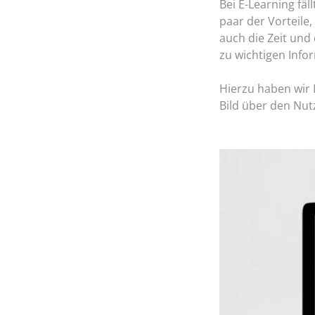
Bei E-Learning fäl
paar der Vorteile,
auch die Zeit und
zu wichtigen Info
Hierzu haben wir 
Bild über den Nut