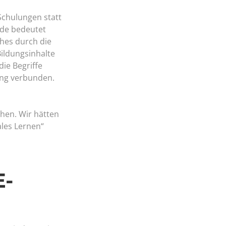
Schulungen statt
nde bedeutet
ches durch die
Bildungsinhalte
die Begriffe
dung verbunden.
chen. Wir hätten
ales Lernen“
E-