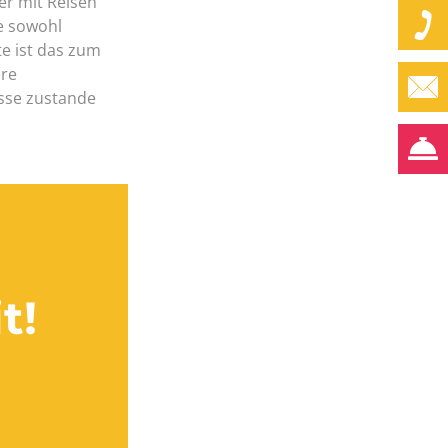
er mit Reisen
e sowohl
te ist das zum
ere
sse zustande
t!