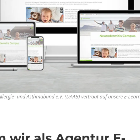
llergie- und Asthmabund e.V. (DAAB) vertraut auf unsere E-Lea
wir als Agentur E-