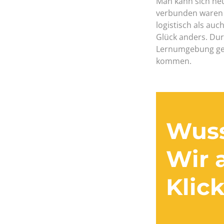
Man kann sich heu
verbunden waren u
logistisch als auc
Glück anders. Dur
Lernumgebung ges
kommen.
Wuss
Wir 
Klick