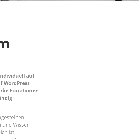
om
ndividuell auf
uf WordPress
tarke Funktionen
ändig
ngestellten
en und Wissen
ch ist.