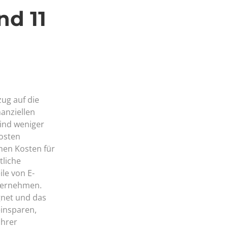
nd 11
zug auf die
nanziellen
sind weniger
osten
hen Kosten für
tliche
ile von E-
nternehmen.
gnet und das
einsparen,
Ihrer