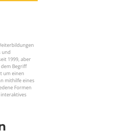
Weiterbildungen
s und
eit 1999, aber
 dem Begriff
gt um einen
n mithilfe eines
iedene Formen
interaktives
n