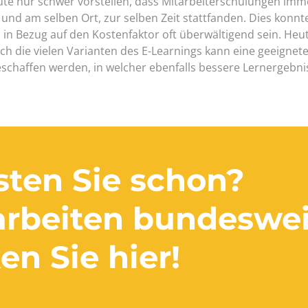
te nur schwer vorstellen, dass Mitarbeiterschulungen imm
nd am selben Ort, zur selben Zeit stattfanden. Dies konnt
h in Bezug auf den Kostenfaktor oft überwältigend sein. Heu
ch die vielen Varianten des E-Learnings kann eine geeignet
chaffen werden, in welcher ebenfalls bessere Lernergebni
ten Sie schon?
arbeiten bundeswei
en Sie hier!