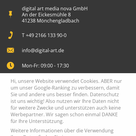
digital art media nova GmbH
An der Eickesmühle 8
41238 Mönchengladbach
T +49 2166 133 90-0
info@digital-art.de
Mon-Fr: 09:00 - 17:30
Hi, unsere Website verwendet Cookies. ABER nur
um unser Google-Ranking zu verbessern, damit
Sie und andere uns besser finden. Datenschutz
Cookie Einstellung
ist uns wichtig! Also nutzen wir Ihre Daten nicht
Datenschutz
für weitere Zwecke und unterstützen auch keine
Werbepartner. Wir sagen schon einmal DANKE
Impressum
für Ihre Unterstützung.
AGB
Weitere Informationen über die Verwendung