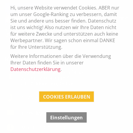
Hi, unsere Website verwendet Cookies. ABER nur
um unser Google-Ranking zu verbessern, damit
Microsoft365® Alternativen für eine
Sie und andere uns besser finden. Datenschutz
Exit-Strategie
ist uns wichtig! Also nutzen wir Ihre Daten nicht
für weitere Zwecke und unterstützen auch keine
Werbepartner. Wir sagen schon einmal DANKE
für Ihre Unterstützung.
Weitere Informationen über die Verwendung
Kontakt
Ihrer Daten finden Sie in unserer
Datenschutzerklärung
.
digital art media nova GmbH
An der Eickesmühle 8
41238 Mönchengladbach
COOKIES ERLAUBEN
T +49 2166 133 90-0
info@digital-art.de
Einstellungen
Mon-Fr: 09:00 - 17:30
Cookie-Einstellungen