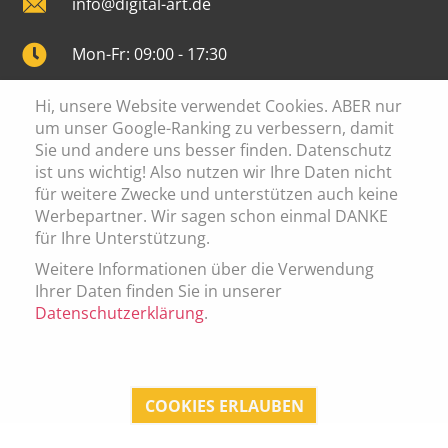
info@digital-art.de
Mon-Fr: 09:00 - 17:30
Hi, unsere Website verwendet Cookies. ABER nur
um unser Google-Ranking zu verbessern, damit
Sie und andere uns besser finden. Datenschutz
Cookie Einstellung
ist uns wichtig! Also nutzen wir Ihre Daten nicht
Datenschutz
für weitere Zwecke und unterstützen auch keine
Werbepartner. Wir sagen schon einmal DANKE
Impressum
für Ihre Unterstützung.
AGB
Weitere Informationen über die Verwendung
Ihrer Daten finden Sie in unserer
Datenschutzerklärung
.
© 2026 digital art media nova GmbH
COOKIES ERLAUBEN