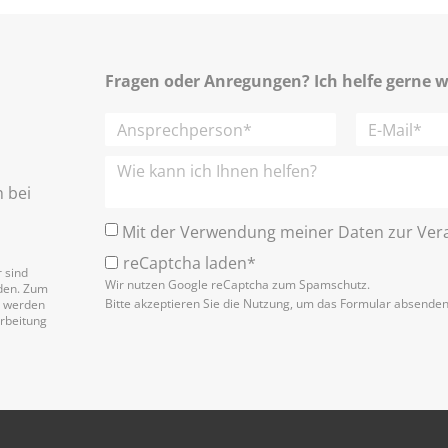
Fragen oder Anregungen? Ich helfe gerne w
h bei
Mit der Verwendung meiner Daten zur Vera
reCaptcha laden*
 sind
Wir nutzen Google reCaptcha zum Spamschutz.
nden. Zum
Bitte akzeptieren Sie die Nutzung, um das Formular absende
n werden
arbeitung