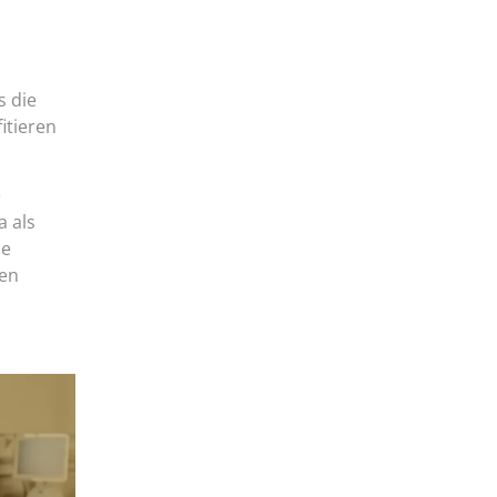
s die
itieren
e
a als
ie
nen