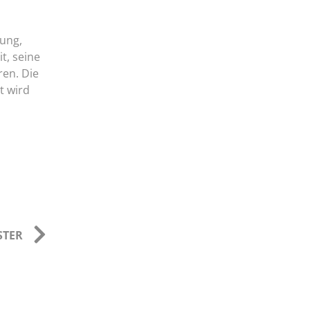
lung,
t, seine
ren. Die
t wird
STER