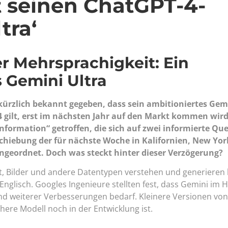
t seinen ChatGPT-4-
tra‘
r Mehrsprachigkeit: Ein
s Gemini Ultra
ürzlich bekannt gegeben, dass sein ambitioniertes Gemi
4 gilt, erst im nächsten Jahr auf den Markt kommen wird
formation“ getroffen, die sich auf zwei informierte Que
schiebung der für nächste Woche in Kalifornien, New Yo
geordnet. Doch was steckt hinter dieser Verzögerung?
xt, Bilder und andere Datentypen verstehen und generieren
nglisch. Googles Ingenieure stellten fest, dass Gemini im H
und weiterer Verbesserungen bedarf. Kleinere Versionen vo
ere Modell noch in der Entwicklung ist.