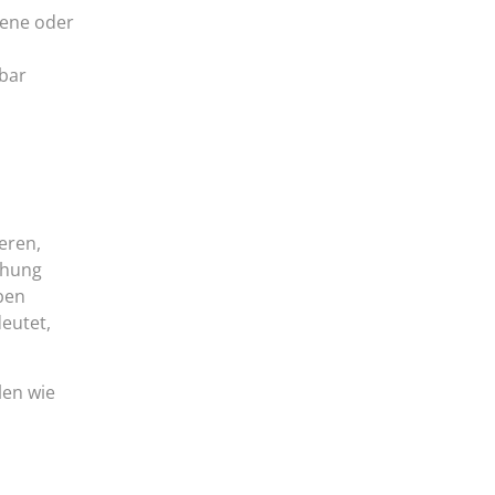
sene oder
bar
ßeren,
chung
ben
eutet,
len wie