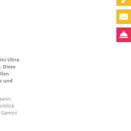
ni Ultra
. Diese
llen
rk und
 kann,
inblick
n Gemini