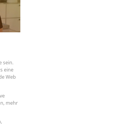
 sein.
s eine
ide Web
ive
en, mehr
,