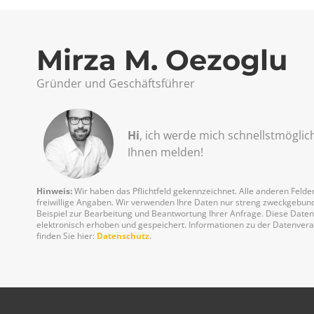
Mirza M. Oezoglu
Gründer und Geschäftsführer
Hi
, ich werde mich schnellst­möglic
Ihnen melden!
Hinweis:
Wir haben das Pflichtfeld gekennzeichnet. Alle anderen Felder
freiwillige Angaben. Wir verwenden Ihre Daten nur streng zweckgebu
Beispiel zur Bearbeitung und Beantwortung Ihrer Anfrage. Diese Date
elektronisch erhoben und gespeichert. Informationen zu der Datenver
finden Sie hier:
Datenschutz
.