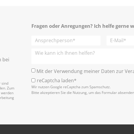
Fragen oder Anregungen? Ich helfe gerne w
h bei
Mit der Verwendung meiner Daten zur Vera
reCaptcha laden*
 sind
Wir nutzen Google reCaptcha zum Spamschutz.
nden. Zum
Bitte akzeptieren Sie die Nutzung, um das Formular absende
n werden
arbeitung