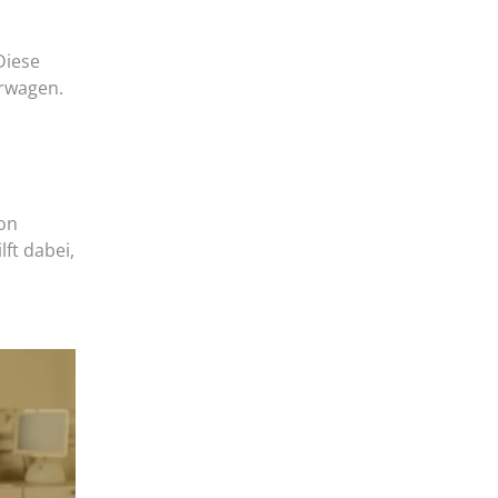
Diese
erwagen.
on
ft dabei,