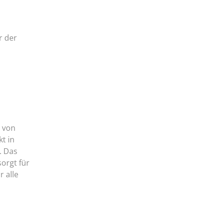
r der
n von
t in
. Das
orgt für
 alle