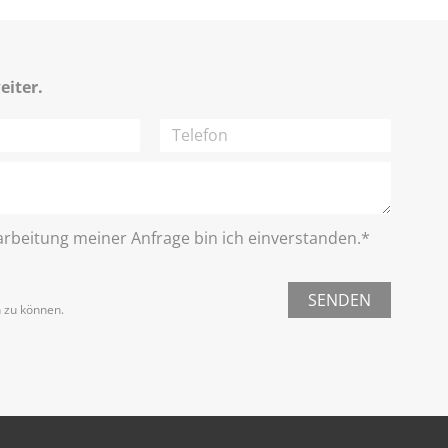
eiter.
rbeitung meiner Anfrage bin ich einverstanden.*
SENDEN
n zu können.