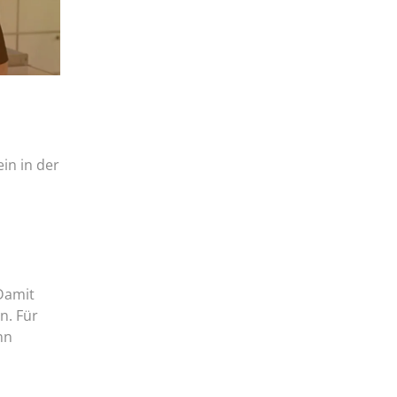
ein in der
Damit
n. Für
nn