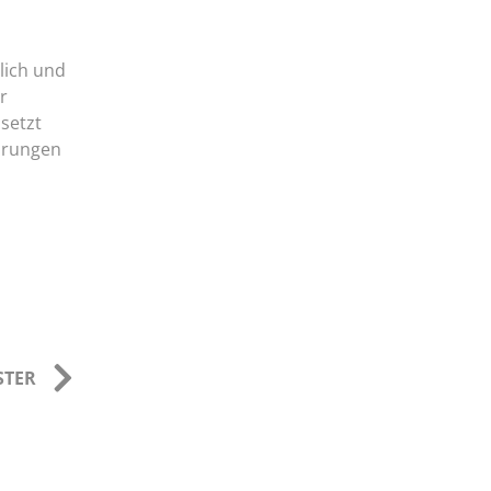
glich und
r
setzt
ahrungen
STER