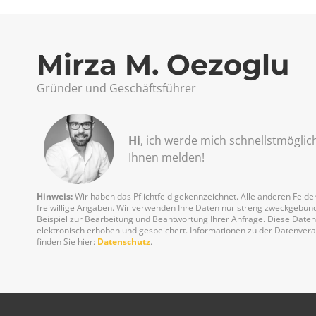
Mirza M. Oezoglu
Gründer und Geschäftsführer
Hi
, ich werde mich schnellst­möglic
Ihnen melden!
Hinweis:
Wir haben das Pflichtfeld gekennzeichnet. Alle anderen Felder
freiwillige Angaben. Wir verwenden Ihre Daten nur streng zweckgebu
Beispiel zur Bearbeitung und Beantwortung Ihrer Anfrage. Diese Date
elektronisch erhoben und gespeichert. Informationen zu der Datenver
finden Sie hier:
Datenschutz
.