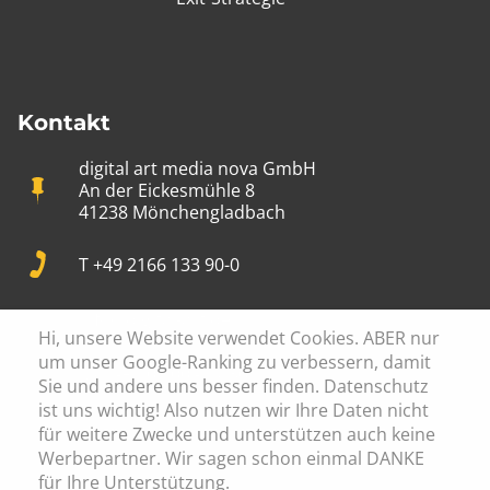
Kontakt
digital art media nova GmbH
An der Eickesmühle 8
41238 Mönchengladbach
T +49 2166 133 90-0
info@digital-art.de
Hi, unsere Website verwendet Cookies. ABER nur
um unser Google-Ranking zu verbessern, damit
Mon-Fr: 09:00 - 17:30
Sie und andere uns besser finden. Datenschutz
ist uns wichtig! Also nutzen wir Ihre Daten nicht
für weitere Zwecke und unterstützen auch keine
Werbepartner. Wir sagen schon einmal DANKE
für Ihre Unterstützung.
Cookie Einstellung