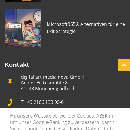
Microsoft365® Alternativen für eine
Exit-Strategie
Kontakt
digital art media nova GmbH
An der Eickesmühle 8
41238 Mönchengladbach
T +49 2166 133 90-0
Hi, unsere Website verwendet Cookies. ABER nur
info@digital-art.de
um unser Google-Ranking zu verbessern, damit
Sie und andere uns besser finden. Datenschutz