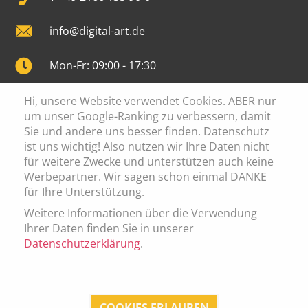
info@digital-art.de
Mon-Fr: 09:00 - 17:30
Hi, unsere Website verwendet Cookies. ABER nur
um unser Google-Ranking zu verbessern, damit
Sie und andere uns besser finden. Datenschutz
Cookie Einstellung
ist uns wichtig! Also nutzen wir Ihre Daten nicht
Datenschutz
für weitere Zwecke und unterstützen auch keine
Werbepartner. Wir sagen schon einmal DANKE
Impressum
für Ihre Unterstützung.
AGB
Weitere Informationen über die Verwendung
Ihrer Daten finden Sie in unserer
Datenschutzerklärung
.
© 2026 digital art media nova GmbH
COOKIES ERLAUBEN