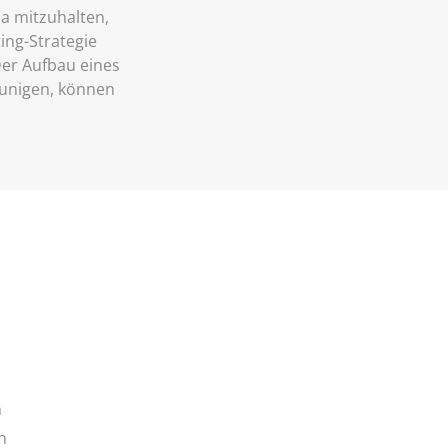
da mitzuhalten,
ing-Strategie
Der Aufbau eines
eunigen, können
n
n