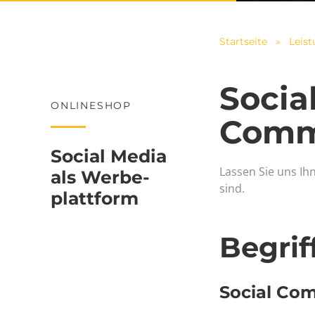
Startseite
»
Leis
Socia
ONLINESHOP
Comm
Social Media
Lassen Sie uns Ihn
als Werbe­
sind.
plattform
Begrif
Social Co