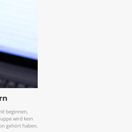
rn
mit beginnen,
ruppe wird kein
von gehört haben.