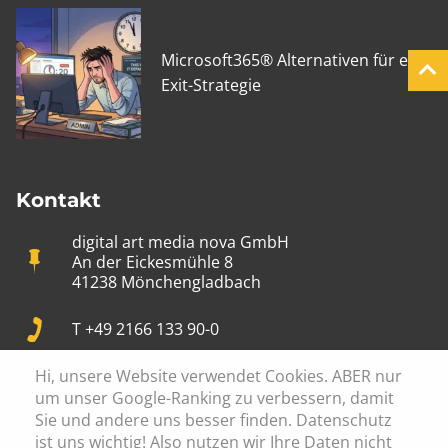
Microsoft365® Alternativen für eine
Exit-Strategie
Kontakt
digital art media nova GmbH
An der Eickesmühle 8
41238 Mönchengladbach
T +49 2166 133 90-0
Hi, unsere Website verwendet Cookies. ABER nur
info@digital-art.de
um unser Google-Ranking zu verbessern, damit
Sie und andere uns besser finden. Datenschutz
Mon-Fr: 09:00 - 17:30
ist uns wichtig! Also nutzen wir Ihre Daten nicht