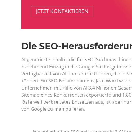
Die SEO-Herausforderu
AI-generierte Inhalte, die für SEO (Suchmaschine
zunehmend Einzug in die Google-Suchergebnisse ge
Verfügbarkeit von AI-Tools zurückführen, die in 
können. Ein SEO-Berater namens Jake Ward wurde 
Unternehmen mit Hilfe von AI 3,4 Millionen Gesam
Sitemap eines Konkurrenten exportierte und 1.800
löste weit verbreitetes Entsetzen aus, ist aber nur
von Google zu manipulieren.
We pulled off an SEO heist that stole 3.6M to