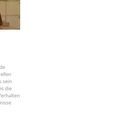
nde
ellen
s sein
es die
Verhalten
bnisse