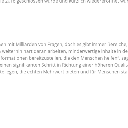
, die 2018 geschlossen wurde und kürzlich wiedereröffnet w
en mit Milliarden von Fragen, doch es gibt immer Bereiche,
weiterhin hart daran arbeiten, minderwertige Inhalte in d
formationen bereitzustellen, die den Menschen helfen“, sa
inen signifikanten Schritt in Richtung einer höheren Qualit
lte legen, die echten Mehrwert bieten und für Menschen sta