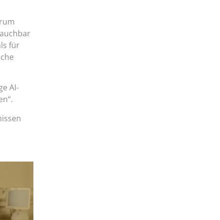
arum
rauchbar
ls für
uche
e AI-
en“.
nissen