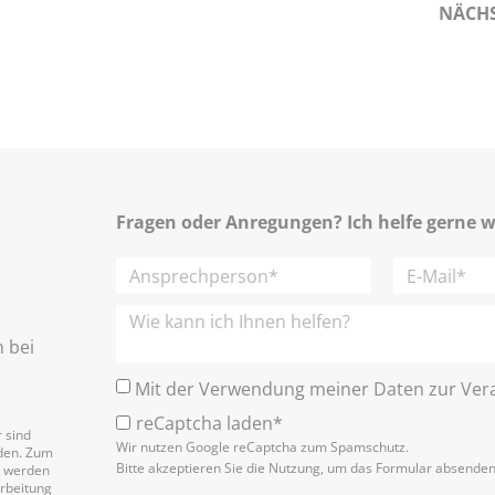
NÄCH
Fragen oder Anregungen? Ich helfe gerne w
h bei
Mit der Verwendung meiner Daten zur Vera
reCaptcha laden*
 sind
Wir nutzen Google reCaptcha zum Spamschutz.
nden. Zum
Bitte akzeptieren Sie die Nutzung, um das Formular absende
n werden
arbeitung