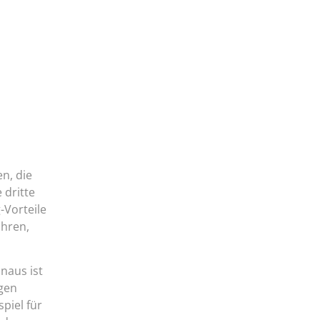
n, die
 dritte
-Vorteile
ühren,
naus ist
gen
piel für