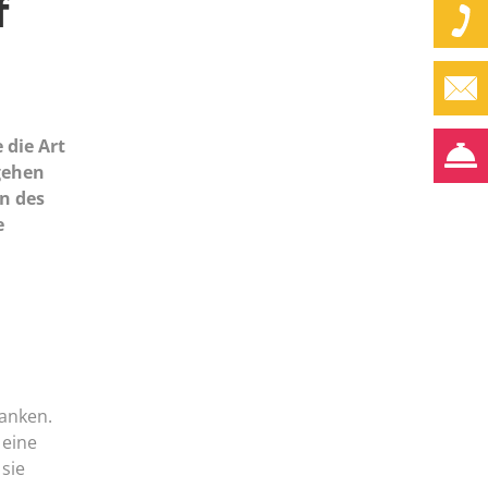
f
die Art
gehen
on des
e
ranken.
 eine
sie