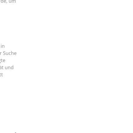
urde, um
 in
er Suche
gte
ät und
tt