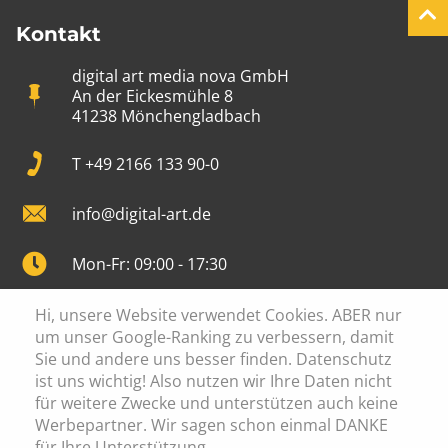
Kontakt
digital art media nova GmbH
An der Eickesmühle 8
41238 Mönchengladbach
T +49 2166 133 90-0
info@digital-art.de
Mon-Fr: 09:00 - 17:30
Hi, unsere Website verwendet Cookies. ABER nur
um unser Google-Ranking zu verbessern, damit
Sie und andere uns besser finden. Datenschutz
Cookie Einstellung
ist uns wichtig! Also nutzen wir Ihre Daten nicht
Datenschutz
für weitere Zwecke und unterstützen auch keine
Werbepartner. Wir sagen schon einmal DANKE
Impressum
für Ihre Unterstützung.