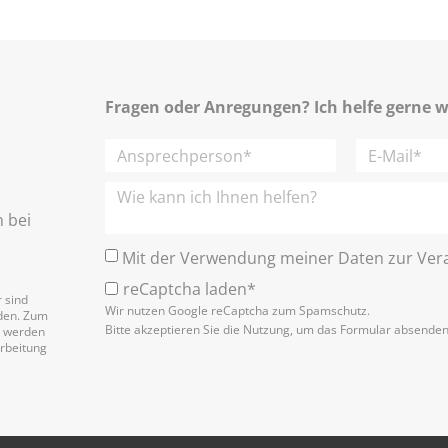
Fragen oder Anregungen? Ich helfe gerne w
h bei
Mit der Verwendung meiner Daten zur Vera
reCaptcha laden*
 sind
Wir nutzen Google reCaptcha zum Spamschutz.
nden. Zum
Bitte akzeptieren Sie die Nutzung, um das Formular absende
n werden
arbeitung