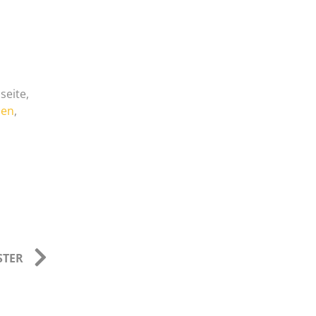
seite,
sen
,
STER