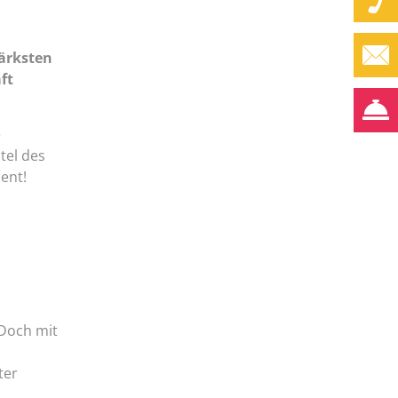
tärksten
ft
e
tel des
ent!
 Doch mit
ter