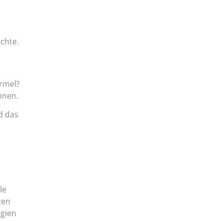
chte.
Ärmel?
nnen.
d das
le
ten
ogien