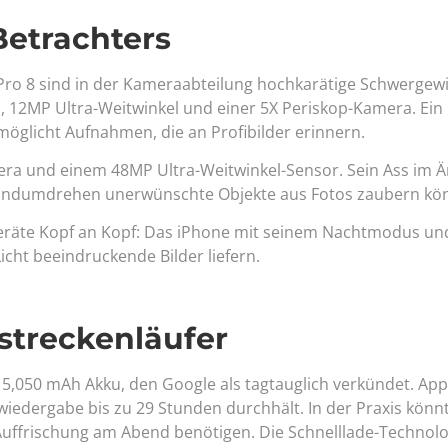
Betrachters
 Pro 8 sind in der Kameraabteilung hochkarätige Schwergewi
 12MP Ultra-Weitwinkel und einer 5X Periskop-Kamera. Ein
möglicht Aufnahmen, die an Profibilder erinnern.
era und einem 48MP Ultra-Weitwinkel-Sensor. Sein Ass im 
 Handumdrehen unerwünschte Objekte aus Fotos zaubern kö
eräte Kopf an Kopf: Das iPhone mit seinem Nachtmodus un
Licht beeindruckende Bilder liefern.
streckenläufer
n 5,050 mAh Akku, den Google als tagtauglich verkündet. App
iedergabe bis zu 29 Stunden durchhält. In der Praxis könn
 Auffrischung am Abend benötigen. Die Schnelllade-Technol