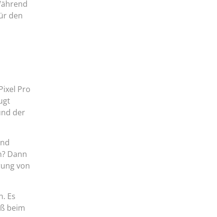
 Während
für den
Pixel Pro
ugt
und der
und
en? Dann
erung von
n. Es
aß beim