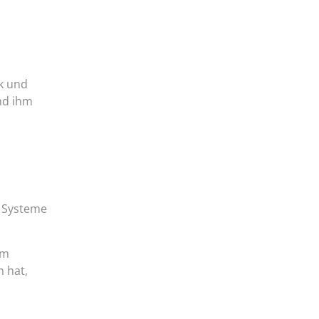
ck und
und ihm
e Systeme
em
 hat,