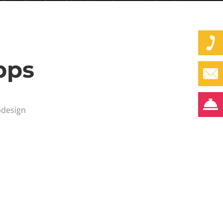
pps
design