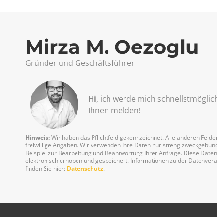
Mirza M. Oezoglu
Gründer und Geschäftsführer
Hi
, ich werde mich schnellst­möglic
Ihnen melden!
Hinweis:
Wir haben das Pflichtfeld gekennzeichnet. Alle anderen Felder
freiwillige Angaben. Wir verwenden Ihre Daten nur streng zweckgebu
Beispiel zur Bearbeitung und Beantwortung Ihrer Anfrage. Diese Date
elektronisch erhoben und gespeichert. Informationen zu der Datenver
finden Sie hier:
Datenschutz
.