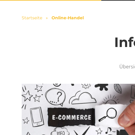
Startseite
»
Online-Handel
In
Übersi