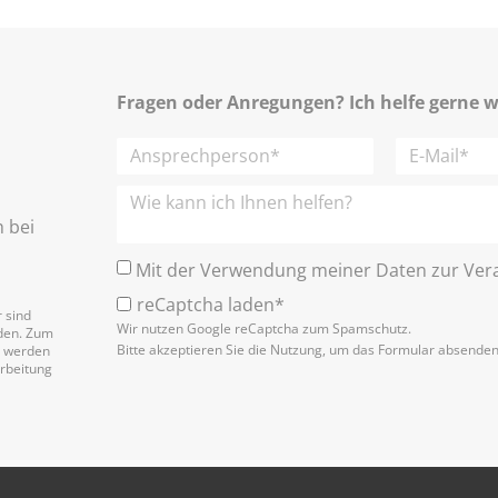
Fragen oder Anregungen? Ich helfe gerne w
h bei
Mit der Verwendung meiner Daten zur Vera
reCaptcha laden*
 sind
Wir nutzen Google reCaptcha zum Spamschutz.
nden. Zum
Bitte akzeptieren Sie die Nutzung, um das Formular absende
n werden
arbeitung