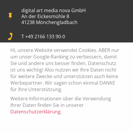
digital art media nova GmbH
An der Eickesmühle 8
41238 Mönchengladbach
T +49 2166 133 90-0
Hi, unsere Website verwendet Cookies. ABER nur
info@digital-art.de
um unser Google-Ranking zu verbessern, damit
Sie und andere uns besser finden. Datenschutz
Mon-Fr: 09:00 - 17:30
ist uns wichtig! Also nutzen wir Ihre Daten nicht
für weitere Zwecke und unterstützen auch keine
Werbepartner. Wir sagen schon einmal DANKE
für Ihre Unterstützung.
Cookie Einstellung
Weitere Informationen über die Verwendung
Ihrer Daten finden Sie in unserer
Datenschutz
Datenschutzerklärung
.
Impressum
AGB