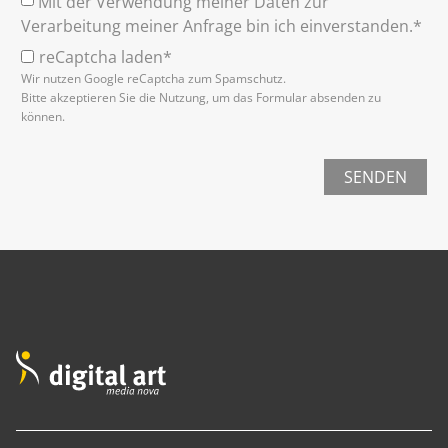
Mit der Verwendung meiner Daten zur
Verarbeitung meiner Anfrage bin ich einverstanden.*
reCaptcha laden*
Wir nutzen Google reCaptcha zum Spamschutz.
Bitte akzeptieren Sie die Nutzung, um das Formular absenden zu
können.
SENDEN