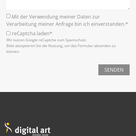
Mit der Verwendung meiner Daten zur
Verarbeitung meiner Anfrage bin ich einverstanden.*
reCaptcha laden*
Wir nutzen Google reCaptcha zum Spamschutz.
Bitte akzeptieren Sie die Nutzung, um das Formular absenden zu
können.
SENDEN