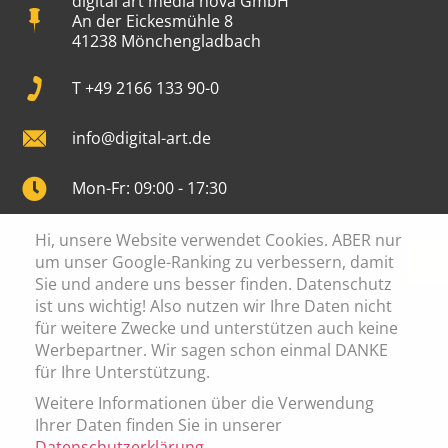
digital art media nova GmbH
An der Eickesmühle 8
41238 Mönchengladbach
T +49 2166 133 90-0
info@digital-art.de
Mon-Fr: 09:00 - 17:30
Hi, unsere Website verwendet Cookies. ABER nur
um unser Google-Ranking zu verbessern, damit
Sie und andere uns besser finden. Datenschutz
Cookie Einstellung
ist uns wichtig! Also nutzen wir Ihre Daten nicht
Datenschutz
für weitere Zwecke und unterstützen auch keine
Werbepartner. Wir sagen schon einmal DANKE
Impressum
für Ihre Unterstützung.
AGB
Weitere Informationen über die Verwendung
Ihrer Daten finden Sie in unserer
Datenschutzerklärung
.