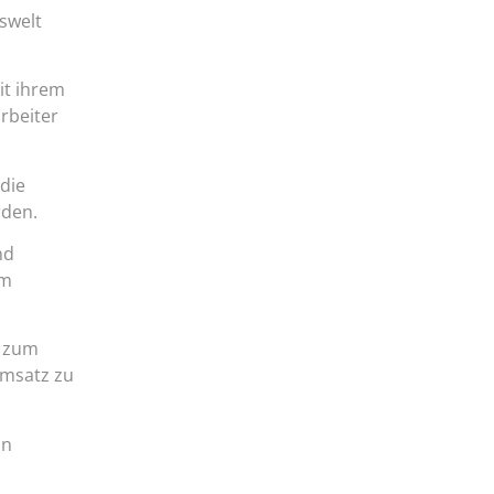
swelt
it ihrem
rbeiter
die
rden.
nd
im
e zum
Umsatz zu
in