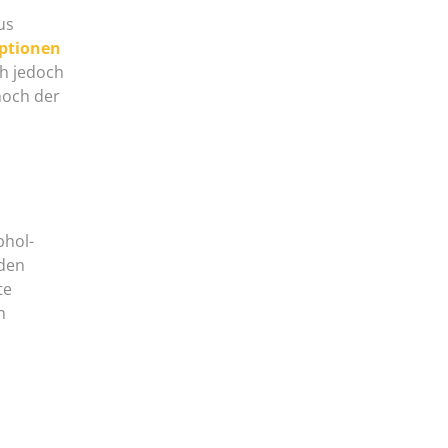
us
ptionen
h jedoch
noch der
bhol-
 den
te
n