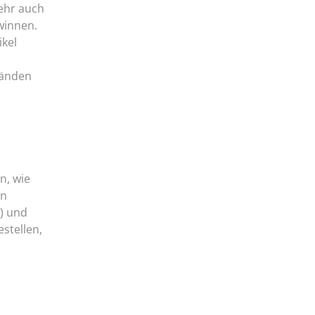
ehr auch
winnen.
kel
Wänden
n, wie
en
) und
stellen,