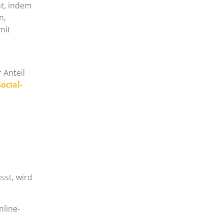
t, indem
n,
mit
 Anteil
Social-
sst, wird
nline-