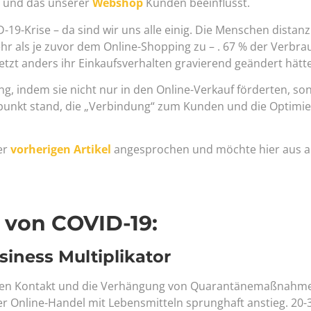
n und das unserer
Webshop
Kunden beeinflusst.
19-Krise – da sind wir uns alle einig. Die Menschen distanz
hr als je zuvor dem Online-Shopping zu – . 67 % der Verbra
etzt anders ihr Einkaufsverhalten gravierend geändert hätt
ng, indem sie nicht nur in den Online-Verkauf förderten, so
elpunkt stand, die „Verbindung“ zum Kunden und die Optimi
er
vorherigen Artikel
angesprochen und möchte hier aus a
 von COVID-19:
siness Multiplikator
h den Kontakt und die Verhängung von Quarantänemaßnahm
er Online-Handel mit Lebensmitteln sprunghaft anstieg. 20-