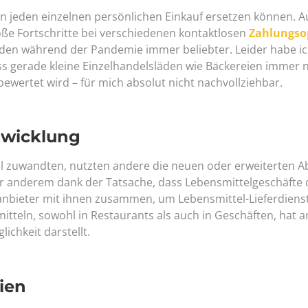
nen jeden einzelnen persönlichen Einkauf ersetzen können. A
e Fortschritte bei verschiedenen kontaktlosen
Zahlungso
den während der Pandemie immer beliebter. Leider habe ic
s gerade kleine Einzelhandelsläden wie Bäckereien immer 
ewertet wird – für mich absolut nicht nachvollziehbar.
bwicklung
l zuwandten, nutzten andere die neuen oder erweiterten A
ter anderem dank der Tatsache, dass Lebensmittelgeschäfte
tanbieter mit ihnen zusammen, um Lebensmittel-Lieferdiens
tteln, sowohl in Restaurants als auch in Geschäften, hat a
ichkeit darstellt.
ien