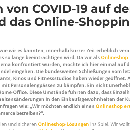
 von COVID-19 auf d
d das Online-Shoppin
wie wir es kannten, innerhalb kurzer Zeit erheblich verä
 so lange beeinträchtigen wird. Da wir als
Onlineshop
hema konfrontiert wurden, möchte ich hier einmal auf d
ndel eingehen. Die bundesweiten Schließungen vom let
ants, Kinos und Fitnessstudios haben wieder geöffnet. 
n mit Personalengpässen zu kämpfen. Ein nicht unerhebl
 Home-Office. Diese Umstände führten dazu, dass Einzelh
altensänderungen in den Einkaufsgewohnheiten der 
nfragen wie: „Wir möchten endlich einen
Onlineshop ers
mmerce betreiben?“.
llen und sicheren
Onlineshop-Lösungen
ins Spiel. Wir woll