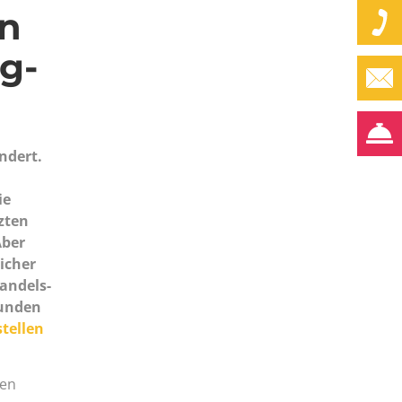
en
g-
ndert.
ie
zten
Aber
icher
andels-
Kunden
tellen
ten