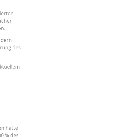
ierten
ucher
en.
ndern
erung des
ktuellem
en hatte
30 % des